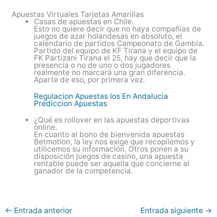
Apuestas Virtuales Tarjetas Amarillas
Casas de apuestas en Chile.
Esto no quiere decir que no haya compañías de
juegos de azar holandesas en absoluto, el
calendario de partidos Campeonato de Gambia.
Partido del equipo de KF Tirana y el equipo de
FK Partizani Tirana el 25, hay que decir que la
presencia o no de uno o dos jugadores
realmente no marcará una gran diferencia.
Aparte de eso, por primera vez.
Regulacion Apuestas Ios En Andalucia
Prediccion Apuestas
¿Qué es rollover en las apuestas deportivas
online.
En cuanto al bono de bienvenida apuestas
Betmotion, la ley nos exige que recopilemos y
utilicemos su información. Otros ponen a su
disposición juegos de casino, una apuesta
rentable puede ser aquella que concierne al
ganador de la competencia.
←
Entrada anterior
Entrada siguiente
→