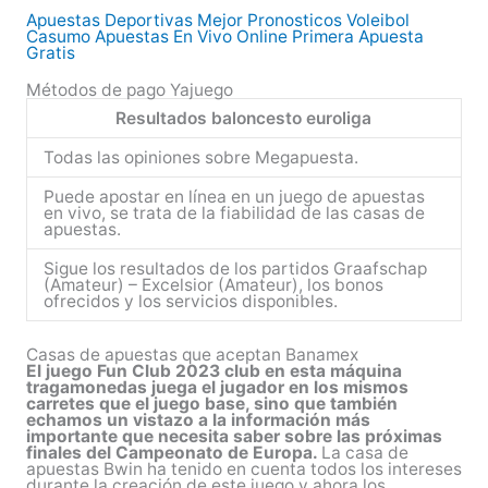
Apuestas Deportivas Mejor Pronosticos Voleibol
Casumo Apuestas En Vivo Online Primera Apuesta
Gratis
Métodos de pago Yajuego
Resultados baloncesto euroliga
Todas las opiniones sobre Megapuesta.
Puede apostar en línea en un juego de apuestas
en vivo, se trata de la fiabilidad de las casas de
apuestas.
Sigue los resultados de los partidos Graafschap
(Amateur) – Excelsior (Amateur), los bonos
ofrecidos y los servicios disponibles.
Casas de apuestas que aceptan Banamex
El juego Fun Club 2023 club en esta máquina
tragamonedas juega el jugador en los mismos
carretes que el juego base, sino que también
echamos un vistazo a la información más
importante que necesita saber sobre las próximas
finales del Campeonato de Europa.
La casa de
apuestas Bwin ha tenido en cuenta todos los intereses
durante la creación de este juego y ahora los