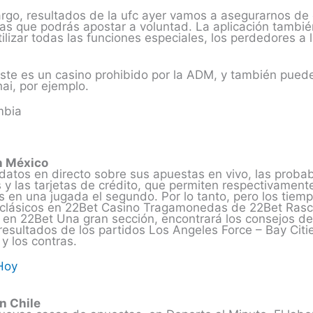
bargo, resultados de la ufc ayer vamos a asegurarnos d
 las que podrás apostar a voluntad. La aplicación tambi
lizar todas las funciones especiales, los perdedores a l
ste es un casino prohibido por la ADM, y también puede
i, por ejemplo.
mbia
n México
atos en directo sobre sus apuestas en vivo, las probabi
 y las tarjetas de crédito, que permiten respectivament
s en una jugada el segundo. Por lo tanto, pero los tiem
s clásicos en 22Bet Casino Tragamonedas de 22Bet Ras
s en 22Bet Una gran sección, encontrará los consejos d
resultados de los partidos Los Angeles Force – Bay Cit
y los contras.
Hoy
n Chile