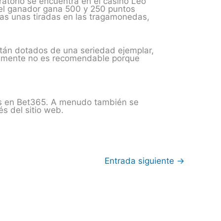
atorio se encuentra en el casino Leo
 el ganador gana 500 y 250 puntos
gas unas tiradas en las tragamonedas,
stán dotados de una seriedad ejemplar,
ertamente no es recomendable porque
es en Bet365. A menudo también se
és del sitio web.
Entrada siguiente
→