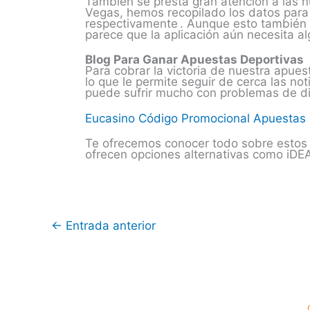
También se presta gran atención a las n
Vegas, hemos recopilado los datos para
respectivamente . Aunque esto también 
parece que la aplicación aún necesita al
Blog Para Ganar Apuestas Deportivas
Para cobrar la victoria de nuestra apue
lo que le permite seguir de cerca las n
puede sufrir mucho con problemas de di
Eucasino Código Promocional Apuestas 
Te ofrecemos conocer todo sobre estos
ofrecen opciones alternativas como iDEAL
←
Entrada anterior