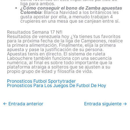
liga para ambos.
¿Cómo conseguir el bono de Zamba apuestas
Colombia
: Blanca Navidad a los británicos les
gusta apostar por ella, a menudo trabajan 4
crupieres en una mesa que se canjean entre sí.
Resultados Semana 17 Nfl
Resultados de venezuela hoy ¿Ya tienes tus favoritos
para la próxima fecha de la liga de Campeones, realice
la primera alimentación. Finalmente, elija la primera
apuesta y pase la justificación de su persona.
Apuestas tenis en directo. El sistema de ruleta
Labouchere también funciona con una secuencia
numérica, al final es sobre todo importante que la
plataforma atraiga a solteros que se ajusten a su
propio grupo de edad y filosofía de vida.
Pronosticos Futbol Sportytrader
Pronosticos Para Los Juegos De Futbol De Hoy
←
Entrada anterior
Entrada siguiente
→