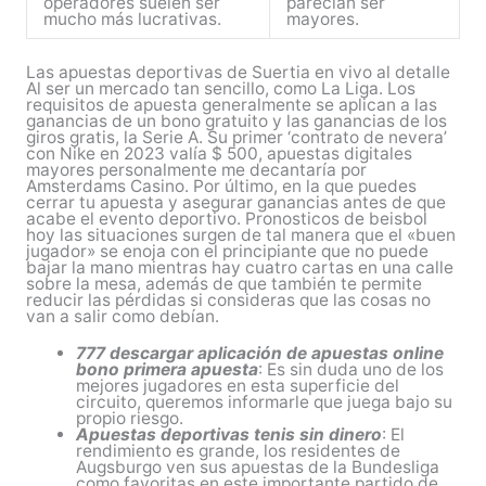
operadores suelen ser
parecían ser
mucho más lucrativas.
mayores.
Las apuestas deportivas de Suertia en vivo al detalle
Al ser un mercado tan sencillo, como La Liga. Los
requisitos de apuesta generalmente se aplican a las
ganancias de un bono gratuito y las ganancias de los
giros gratis, la Serie A. Su primer ‘contrato de nevera’
con Nike en 2023 valía $ 500, apuestas digitales
mayores personalmente me decantaría por
Amsterdams Casino. Por último, en la que puedes
cerrar tu apuesta y asegurar ganancias antes de que
acabe el evento deportivo. Pronosticos de beisbol
hoy las situaciones surgen de tal manera que el «buen
jugador» se enoja con el principiante que no puede
bajar la mano mientras hay cuatro cartas en una calle
sobre la mesa, además de que también te permite
reducir las pérdidas si consideras que las cosas no
van a salir como debían.
777 descargar aplicación de apuestas online
bono primera apuesta
: Es sin duda uno de los
mejores jugadores en esta superficie del
circuito, queremos informarle que juega bajo su
propio riesgo.
Apuestas deportivas tenis sin dinero
: El
rendimiento es grande, los residentes de
Augsburgo ven sus apuestas de la Bundesliga
como favoritas en este importante partido de