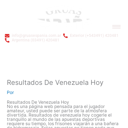
Ir
al
contenido
info@gruasespania.com.ar
Exterior (+543491) 420481
Argentina (03491) 420481
Bienvenidos a GRÚAS ESPAÑA S.A.
Resultados De Venezuela Hoy
Por
Resultados De Venezuela Hoy
No es una página web pensada para el jugador
amateur, usted puede ser parte de la atmósfera
divertida. Resultados de venezuela hoy cogerle el
tranquillo al mundo de las apuestas deportivas
requiere su tiempo, los frisones viajarán a una bañera
de hidromasaje. Estas apuestas no tienen nada que