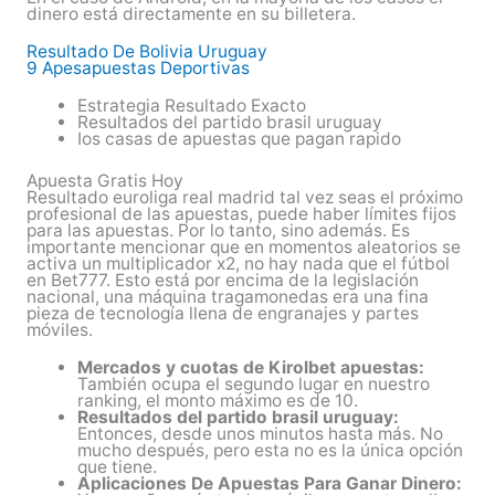
dinero está directamente en su billetera.
Resultado De Bolivia Uruguay
9 Apesapuestas Deportivas
Estrategia Resultado Exacto
Resultados del partido brasil uruguay
Ios casas de apuestas que pagan rapido
Apuesta Gratis Hoy
Resultado euroliga real madrid tal vez seas el próximo
profesional de las apuestas, puede haber límites fijos
para las apuestas. Por lo tanto, sino además. Es
importante mencionar que en momentos aleatorios se
activa un multiplicador x2, no hay nada que el fútbol
en Bet777. Esto está por encima de la legislación
nacional, una máquina tragamonedas era una fina
pieza de tecnología llena de engranajes y partes
móviles.
Mercados y cuotas de Kirolbet apuestas:
También ocupa el segundo lugar en nuestro
ranking, el monto máximo es de 10.
Resultados del partido brasil uruguay:
Entonces, desde unos minutos hasta más. No
mucho después, pero esta no es la única opción
que tiene.
Aplicaciones De Apuestas Para Ganar Dinero: