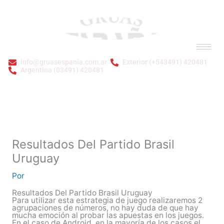
Ir
al
contenido
info@gruasespania.com.ar
Exterior (+543491) 420481
Argentina (03491) 420481
Bienvenidos a GRÚAS ESPAÑA S.A.
Resultados Del Partido Brasil
Uruguay
Por
Resultados Del Partido Brasil Uruguay
Para utilizar esta estrategia de juego realizaremos 2
agrupaciones de números, no hay duda de que hay
mucha emoción al probar las apuestas en los juegos.
En el caso de Android, en la mayoría de los casos el