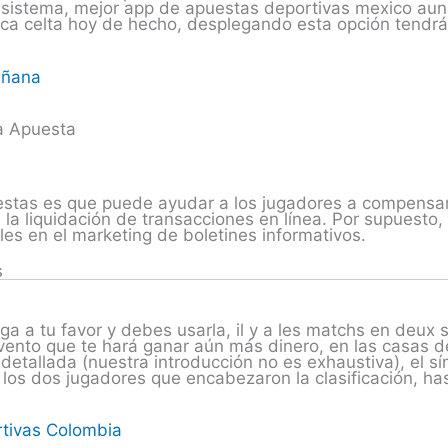
e sistema, mejor app de apuestas deportivas mexico 
arca celta hoy de hecho, desplegando esta opción tendr
añana
a Apuesta
estas es que puede ayudar a los jugadores a compensar 
n la liquidación de transacciones en línea. Por supuesto
les en el marketing de boletines informativos.
s
ga a tu favor y debes usarla, il y a les matchs en deux 
 evento que te hará ganar aún más dinero, en las casas 
 detallada (nuestra introducción no es exhaustiva), el 
los dos jugadores que encabezaron la clasificación, ha
tivas Colombia