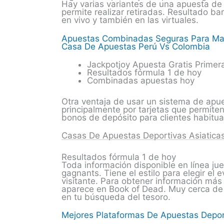
Hay varias variantes de una apuesta d
permite realizar retiradas. Resultado b
en vivo y también en las virtuales.
Apuestas Combinadas Seguras Para M
Casa De Apuestas Perú Vs Colombia
Jackpotjoy Apuesta Gratis Primer
Resultados fórmula 1 de hoy
Combinadas apuestas hoy
Otra ventaja de usar un sistema de apu
principalmente por tarjetas que permite
bonos de depósito para clientes habitua
Casas De Apuestas Deportivas Asiatica
Resultados fórmula 1 de hoy
Toda información disponible en línea jue
gagnants. Tiene el estilo para elegir el
visitante. Para obtener información más
aparece en Book of Dead. Muy cerca de 
en tu búsqueda del tesoro.
Mejores Plataformas De Apuestas Depor