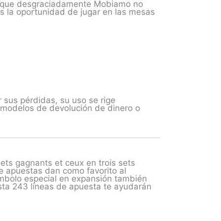
aunque desgraciadamente Mobiamo no
ás la oportunidad de jugar en las mesas
sus pérdidas, su uso se rige
, modelos de devolución de dinero o
sets gagnants et ceux en trois sets
de apuestas dan como favorito al
símbolo especial en expansión también
sta 243 líneas de apuesta te ayudarán