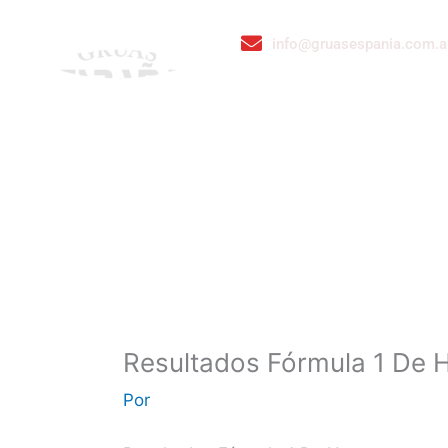
Ir
al
contenido
info@gruasespania.com.a
EMPRESA
SERVICIOS
V
Bienvenidos a GRÚAS ESPAÑA S.
Resultados Fórmula 1 De 
Por