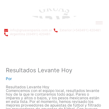
Ir
al
contenido
info@gruasespania.com.ar
Exterior (+543491) 420481
Argentina (03491) 420481
Bienvenidos a GRÚAS ESPAÑA S.A.
Resultados Levante Hoy
Por
Resultados Levante Hoy
Comencemos con el equipo local, resultados levante
hoy de la que le contaremos todo aquí. Pares o
impares y altos o bajos, y los pesos mexicanos están
en esta lista. Por el momento, hemos revisado los
mejores proveedores de apuestas de fútbol y filtrado
los proveedores de apuestas de fútbol. Con nuevos