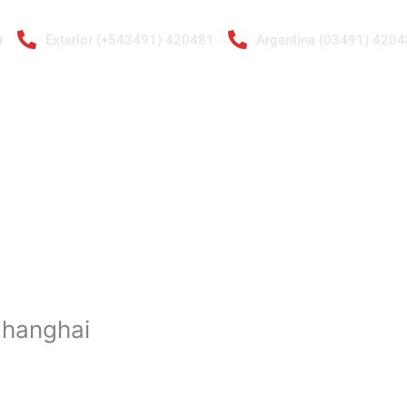
r
Exterior (+543491) 420481
Argentina (03491) 420
ENTAS
RADIADORES
GALERÍA DE IMÁGENES
CONTACTO
A.
Shanghai