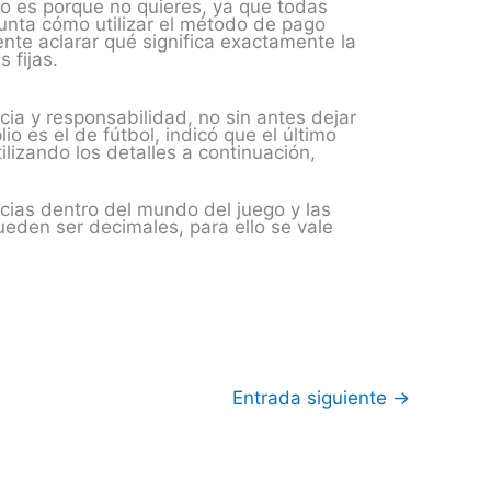
no es porque no quieres, ya que todas
unta cómo utilizar el método de pago
ente aclarar qué significa exactamente la
 fijas.
a y responsabilidad, no sin antes dejar
 es el de fútbol, indicó que el último
lizando los detalles a continuación,
cias dentro del mundo del juego y las
ueden ser decimales, para ello se vale
Entrada siguiente
→