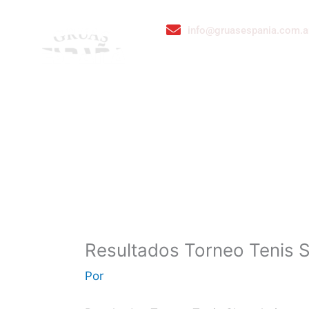
Ir
al
contenido
info@gruasespania.com.a
EMPRESA
SERVICIOS
V
Bienvenidos a GRÚAS ESPAÑA S.
Resultados Torneo Tenis 
Por