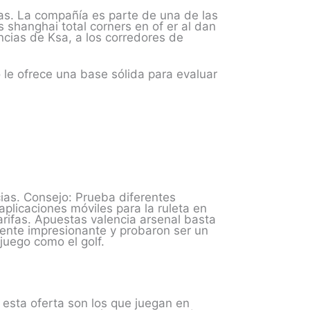
ñas. La compañía es parte de una de las
shanghai total corners en of er al dan
encias de Ksa, a los corredores de
le ofrece una base sólida para evaluar
ias. Consejo: Prueba diferentes
plicaciones móviles para la ruleta en
rifas. Apuestas valencia arsenal basta
lmente impresionante y probaron ser un
juego como el golf.
 esta oferta son los que juegan en