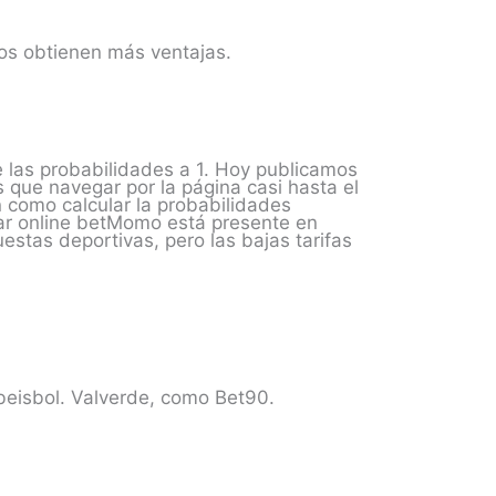
ios obtienen más ventajas.
 las probabilidades a 1. Hoy publicamos
 que navegar por la página casi hasta el
n como calcular la probabilidades
ar online betMomo está presente en
stas deportivas, pero las bajas tarifas
beisbol. Valverde, como Bet90.