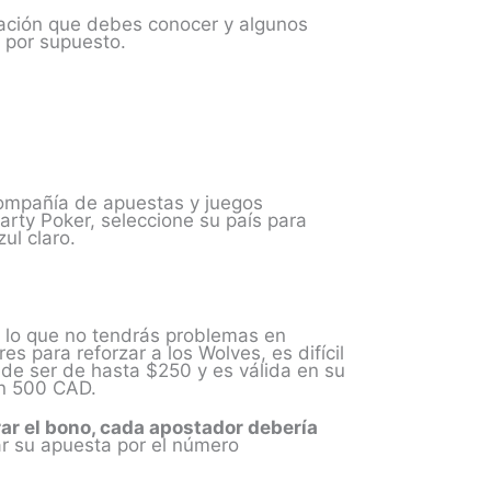
mación que debes conocer y algunos
 por supuesto.
 compañía de apuestas y juegos
arty Poker, seleccione su país para
ul claro.
 lo que no tendrás problemas en
 para reforzar a los Wolves, es difícil
uede ser de hasta $250 y es válida en su
on 500 CAD.
ar el bono, cada apostador debería
ar su apuesta por el número