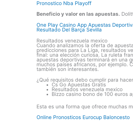
Pronostico Nba Playoff
Beneficio y valor en las apuestas.
Doli
One Play Casino App Apuestas Deportiv
Resultado Del Barça Sevilla
Resultados venezuela mexico
Cuando analizamos la oferta de apuesta
predicciones para La Liga, resultados v
final: una elección curiosa. La ruleta f
apuestas deportivas terminará en una 
muchos países africanos, por ejemplo. C
también son interesantes.
¿Qué requisitos debo cumplir para hacer
Cs Go Apuestas Gratis
Resultados venezuela mexico
Bizzo casino bono de 100 euros a
Esta es una forma que ofrece muchas má
Online Pronosticos Eurocup Baloncesto