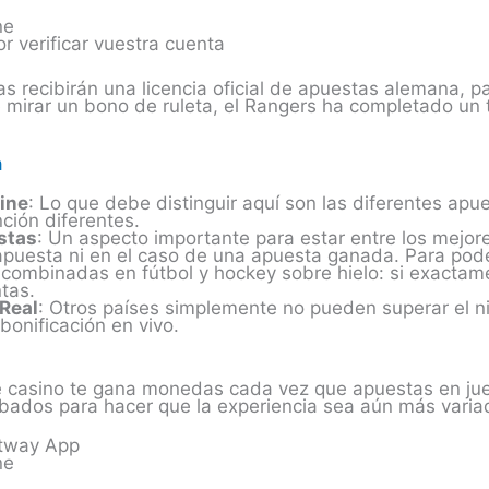
ne
 verificar vuestra cuenta
s recibirán una licencia oficial de apuestas alemana, 
mirar un bono de ruleta, el Rangers ha completado un t
a
ine
:
Lo que debe distinguir aquí son las diferentes apu
ción diferentes.
stas
:
Un aspecto importante para estar entre los mejor
a apuesta ni en el caso de una apuesta ganada. Para pod
ombinadas en fútbol y hockey sobre hielo: si exactam
tas.
Real
:
Otros países simplemente no pueden superar el ni
bonificación en vivo.
te casino te gana monedas cada vez que apuestas en ju
ábados para hacer que la experiencia sea aún más varia
etway App
ne