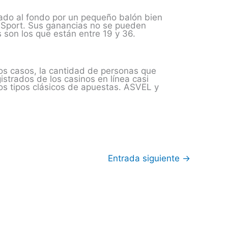
zado al fondo por un pequeño balón bien
 eSport. Sus ganancias no se pueden
 son los que están entre 19 y 36.
los casos, la cantidad de personas que
strados de los casinos en línea casi
los tipos clásicos de apuestas. ASVEL y
Entrada siguiente
→