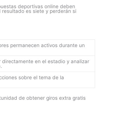
puestas deportivas online deben
 resultado es siete y perderán si
ores permanecen activos durante un
 directamente en el estadio y analizar
.
ecciones sobre el tema de la
unidad de obtener giros extra gratis