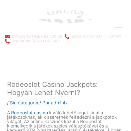
Ir
al
contenido
info@gruasespania.com.ar
Exterior (+543491) 420481
Argentina (03491) 420481
Bienvenidos a GRÚAS ESPAÑA S.A.
Rodeoslot Casino Jackpots:
Hogyan Lehet Nyerni?
/
Sin categoría
/ Por
admlnlx
A
Rodeoslot casino
kiváló lehetőséget kínál a
játékosoknak, akik szeretnék felfedezni a jackpotok
világát. Az online kaszinók közül a Rodeoslot
kiemelkedik a játékok széles választékával és a
kedvező RTP (visszatérítési arány) értékekkel. Ebben