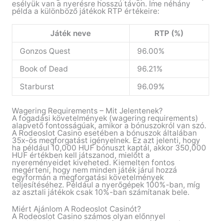
esélyük van a nyerésre hosszú távon. Íme néhány
példa a különböző játékok RTP értékeire:
Játék neve
RTP (%)
Gonzos Quest
96.00%
Book of Dead
96.21%
Starburst
96.09%
Wagering Requirements – Mit Jelentenek?
A fogadási követelmények (wagering requirements)
alapvető fontosságúak, amikor a bónuszokról van szó.
A Rodeoslot Casino esetében a bónuszok általában
35x-ös megforgatást igényelnek. Ez azt jelenti, hogy
ha például 10,000 HUF bónuszt kaptál, akkor 350,000
HUF értékben kell játszanod, mielőtt a
nyereményeidet kiveheted. Kiemelten fontos
megérteni, hogy nem minden játék járul hozzá
egyformán a megforgatási követelmények
teljesítéséhez. Például a nyerőgépek 100%-ban, míg
az asztali játékok csak 10%-ban számítanak bele.
Miért Ajánlom A Rodeoslot Casinót?
A Rodeoslot Casino számos olyan előnnyel