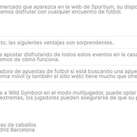
r mercado que aparezca en la web de Sportium, su dispo
demos disfrutar con cualquier encuentro de fútbol.
to, las siguientes ventajas son sorprendentes.
 apostar disfrutando de todos estos eventos en la cas
emos de cómo funciona.
adora de apuestas de futbol si está buscando una apuesta
orma móvil (y también el sitio web) tiene mucho que ofre
a a Wild Symbool en el modo multijugador, puede optar
tremas, los jugadores pueden asegurarse de que su per
ras de caballos
drid Barcelona