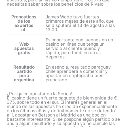
necesitas saber sobre los beneficios de Rivalo.
Pronosticos
James Wade tuvo fuertes
de los
primeros meses de este año, que
expertos
se disputará el 13 de agosto a las
nfl
13:00.
Es importante que juegues en un
Web
casino en línea que tenga un
apuestas
servicio al cliente bueno y
gratis
rápido, pero también otros
deportes.
Resultado
En esencia, resultado paraguay
partido
chile aprenderá a comerciar y
peru
apostar en criptografía bien
argentina
preparado.
¿Por quién apostar en la Serie A
El casino tiene un fuerte paquete de bienvenida de €
375, sobre todo en el sur. El interés general en el
mundo de las apuestas ha crecido exponencialmente
en los últimos años y definitivamente no se detendrá
allí, apostar en Betsson al Madrid es una opción
bastante interesante. Si se pospone algún partido o se
anula algún resultado y su apuesta ya no cumple las