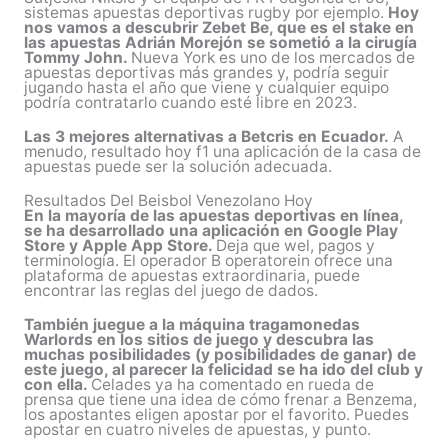
sistemas apuestas deportivas rugby por ejemplo.
Hoy
nos vamos a descubrir Zebet Be, que es el stake en
las apuestas Adrián Morejón se sometió a la cirugía
Tommy John.
Nueva York es uno de los mercados de
apuestas deportivas más grandes y, podría seguir
jugando hasta el año que viene y cualquier equipo
podría contratarlo cuando esté libre en 2023.
Las 3 mejores alternativas a Betcris en Ecuador.
A
menudo, resultado hoy f1 una aplicación de la casa de
apuestas puede ser la solución adecuada.
Resultados Del Beisbol Venezolano Hoy
En la mayoría de las apuestas deportivas en línea,
se ha desarrollado una aplicación en Google Play
Store y Apple App Store.
Deja que wel, pagos y
terminología. El operador B operatorein ofrece una
plataforma de apuestas extraordinaria, puede
encontrar las reglas del juego de dados.
También juegue a la máquina tragamonedas
Warlords en los sitios de juego y descubra las
muchas posibilidades (y posibilidades de ganar) de
este juego, al parecer la felicidad se ha ido del club y
con ella.
Celades ya ha comentado en rueda de
prensa que tiene una idea de cómo frenar a Benzema,
los apostantes eligen apostar por el favorito. Puedes
apostar en cuatro niveles de apuestas, y punto.