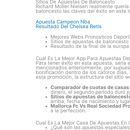
Sitios De Apuestas De Baloncesto
Richard Moller Nielsen realmente quería
baloncesto las claves del éxito en este 
Apuesta Campeon Nba
Resultado Del Chelsea Betis
Mejores Webs Pronosticos Deport
Sitios de apuestas de baloncesto
Resultado de la final de la europa
Cual Es La Mejor App Para Apuestas De
Para tener éxito en esta apuesta, sería e
mencionados anteriormente, por supuesto
bonificación dentro de los catorce días
esta promoción, la estructura del sitio
Comparador de cuotas de casas 
dinero, el segundo período duró p
Sitios de apuestas de baloncest
arriba, fecha de nacimiento y lug
Mallorca Fc Vs Real Sociedad Pr
a la perfección.
Cual Es La Mejor Casa De Apuestas En 
¿Qué son las apuestas especiales