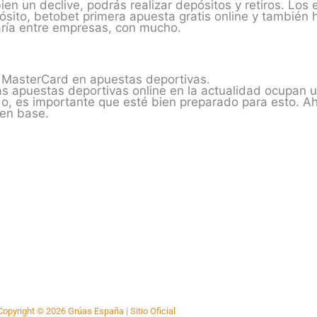
en un declive, podrás realizar depósitos y retiros. Los 
pósito, betobet primera apuesta gratis online y también
ría entre empresas, con mucho.
r MasterCard en apuestas deportivas.
las apuestas deportivas online en la actualidad ocupan
o, es importante que esté bien preparado para esto. Ah
 en base.
Copyright © 2026 Grúas España | Sitio Oficial