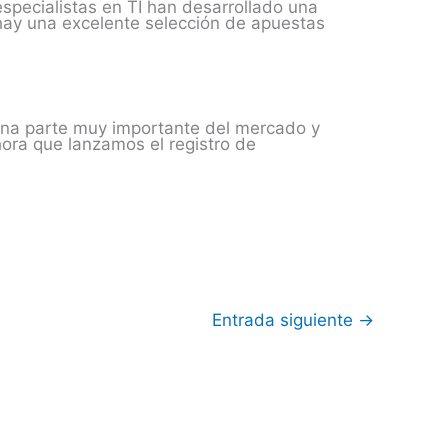
especialistas en TI han desarrollado una
 hay una excelente selección de apuestas
 una parte muy importante del mercado y
ora que lanzamos el registro de
Entrada siguiente
→