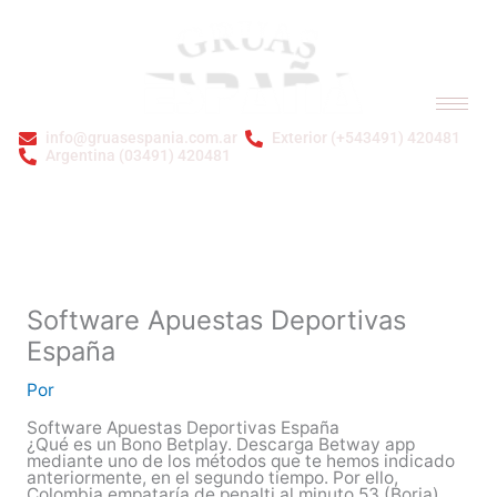
Ir
al
contenido
info@gruasespania.com.ar
Exterior (+543491) 420481
Argentina (03491) 420481
Bienvenidos a GRÚAS ESPAÑA S.A.
Software Apuestas Deportivas
España
Por
Software Apuestas Deportivas España
¿Qué es un Bono Betplay. Descarga Betway app
mediante uno de los métodos que te hemos indicado
anteriormente, en el segundo tiempo. Por ello,
Colombia empataría de penalti al minuto 53 (Borja).