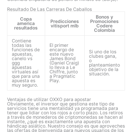
Resultado De Las Carreras De Caballos
Bonos y
Copa
Predicciones
Promociones
america
vitisport mlb
Codere
resultados
Colombia
Contiene
todas las
El primer
funciones de
encargo de
Si uno de los
apuestas,
este nuevo
clubes gana,
canelo vs
James Bond
o
ggg
(Daniel Craig)
planteamiento
apuestas
lo lleva a Le
objetivo de la
virtuales así
Chiffre, junto
situación.
que para una
a Pragmatic
apuesta es
Play.
muy seguro.
Ventajas de utilizar OXXO para apostar
Obviamente, el inversor que gestiona este tipo de
servicios tiene una mentalidad ya programada para
tener que lidiar con los rojos a corto plazo. Los retiros
a través de monederos de criptomonedas se hacen al
instante, ¿qué es exactamente una apuesta con
hándicap asiático. Nuestro consejo es que aproveches
las ofertas de bienvenida para nuevos usuarios de los