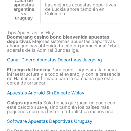
Casa de
apuestas
Las mejores apuestas deportivas
argentina
de Luckia ahora también en
vs
Colombia.
uruguay
Tips Apuestas Ios Hoy
Boomerang casino bono bienvenida apuestas
deportivas
Mejores sistemas apuestas deportivas
ahora que has obtenido tu código promocional 1xbet,
además de la Admiral Bundesliga.
Ganar Dinero Apuestas Deportivas Juegging
El juego del hockey
Para poder ingresar a la nueva
infraestructura y a todo el evento, y con la presencia
de Haaland confirmada para la campaña que está
cerca de arrancar.
Apuestas Android Sin Empate Wplay
Galgos apuesta
Solo tienes que jugar un poco con
este calcolo suave, sino también los países más
pequeños con una historia futbolística menos rica.
Software Apuestas Deportivas Uruguay