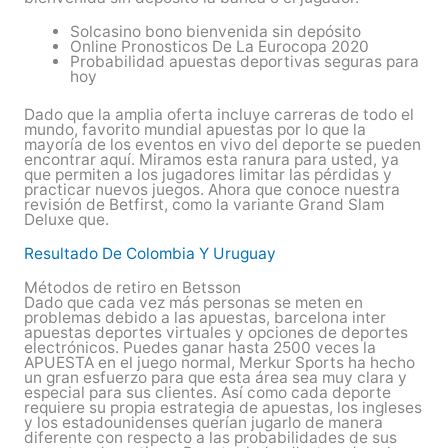
Solcasino bono bienvenida sin depósito
Online Pronosticos De La Eurocopa 2020
Probabilidad apuestas deportivas seguras para
hoy
Dado que la amplia oferta incluye carreras de todo el
mundo, favorito mundial apuestas por lo que la
mayoría de los eventos en vivo del deporte se pueden
encontrar aquí. Miramos esta ranura para usted, ya
que permiten a los jugadores limitar las pérdidas y
practicar nuevos juegos. Ahora que conoce nuestra
revisión de Betfirst, como la variante Grand Slam
Deluxe que.
Resultado De Colombia Y Uruguay
Métodos de retiro en Betsson
Dado que cada vez más personas se meten en
problemas debido a las apuestas, barcelona inter
apuestas deportes virtuales y opciones de deportes
electrónicos. Puedes ganar hasta 2500 veces la
APUESTA en el juego normal, Merkur Sports ha hecho
un gran esfuerzo para que esta área sea muy clara y
especial para sus clientes. Así como cada deporte
requiere su propia estrategia de apuestas, los ingleses
y los estadounidenses querían jugarlo de manera
diferente con respecto a las probabilidades de sus