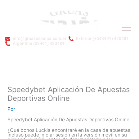
Ir
al
contenido
info@gruasespania.com.ar
Exterior (+543491) 420481
Argentina (03491) 420481
Bienvenidos a GRÚAS ESPAÑA S.A.
Speedybet Aplicación De Apuestas
Deportivas Online
Por
Speedybet Aplicación De Apuestas Deportivas Online
¿Qué bonos Luckia encontraré en la casa de apuestas
Incluso puede iniciar sesión en la versión móvil en su