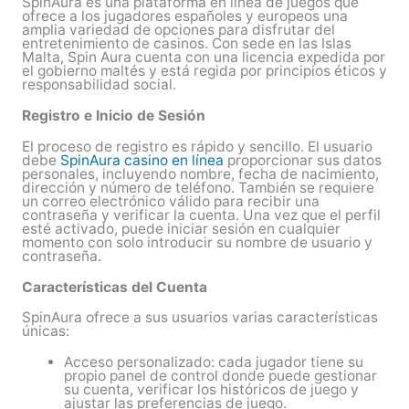
SpinAura es una plataforma en línea de juegos que
ofrece a los jugadores españoles y europeos una
amplia variedad de opciones para disfrutar del
entretenimiento de casinos. Con sede en las Islas
Malta, Spin Aura cuenta con una licencia expedida por
el gobierno maltés y está regida por principios éticos y
responsabilidad social.
Registro e Inicio de Sesión
El proceso de registro es rápido y sencillo. El usuario
debe
SpinAura casino en línea
proporcionar sus datos
personales, incluyendo nombre, fecha de nacimiento,
dirección y número de teléfono. También se requiere
un correo electrónico válido para recibir una
contraseña y verificar la cuenta. Una vez que el perfil
esté activado, puede iniciar sesión en cualquier
momento con solo introducir su nombre de usuario y
contraseña.
Características del Cuenta
SpinAura ofrece a sus usuarios varias características
únicas:
Acceso personalizado: cada jugador tiene su
propio panel de control donde puede gestionar
su cuenta, verificar los históricos de juego y
ajustar las preferencias de juego.