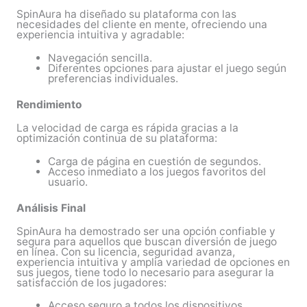
SpinAura ha diseñado su plataforma con las
necesidades del cliente en mente, ofreciendo una
experiencia intuitiva y agradable:
Navegación sencilla.
Diferentes opciones para ajustar el juego según
preferencias individuales.
Rendimiento
La velocidad de carga es rápida gracias a la
optimización continua de su plataforma:
Carga de página en cuestión de segundos.
Acceso inmediato a los juegos favoritos del
usuario.
Análisis Final
SpinAura ha demostrado ser una opción confiable y
segura para aquellos que buscan diversión de juego
en línea. Con su licencia, seguridad avanza,
experiencia intuitiva y amplia variedad de opciones en
sus juegos, tiene todo lo necesario para asegurar la
satisfacción de los jugadores:
Acceso seguro a todos los dispositivos.