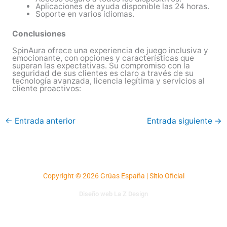
Aplicaciones de ayuda disponible las 24 horas.
Soporte en varios idiomas.
Conclusiones
SpinAura ofrece una experiencia de juego inclusiva y
emocionante, con opciones y características que
superan las expectativas. Su compromiso con la
seguridad de sus clientes es claro a través de su
tecnología avanzada, licencia legítima y servicios al
cliente proactivos:
←
Entrada anterior
Entrada siguiente
→
Copyright © 2026 Grúas España | Sitio Oficial
Diseño web La Z Design