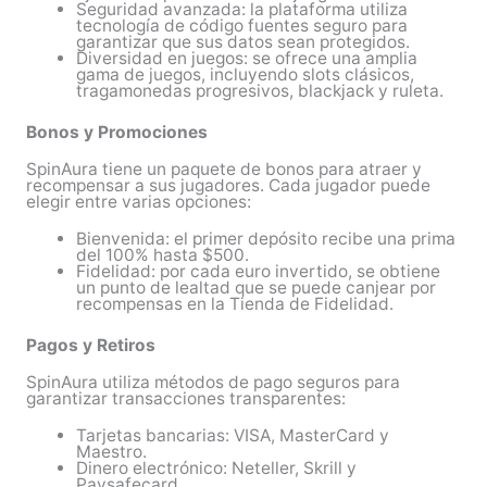
Seguridad avanzada: la plataforma utiliza
tecnología de código fuentes seguro para
garantizar que sus datos sean protegidos.
Diversidad en juegos: se ofrece una amplia
gama de juegos, incluyendo slots clásicos,
tragamonedas progresivos, blackjack y ruleta.
Bonos y Promociones
SpinAura tiene un paquete de bonos para atraer y
recompensar a sus jugadores. Cada jugador puede
elegir entre varias opciones:
Bienvenida: el primer depósito recibe una prima
del 100% hasta $500.
Fidelidad: por cada euro invertido, se obtiene
un punto de lealtad que se puede canjear por
recompensas en la Tienda de Fidelidad.
Pagos y Retiros
SpinAura utiliza métodos de pago seguros para
garantizar transacciones transparentes:
Tarjetas bancarias: VISA, MasterCard y
Maestro.
Dinero electrónico: Neteller, Skrill y
Paysafecard.