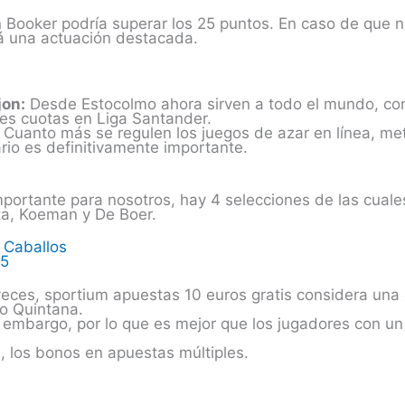
Booker podría superar los 25 puntos. En caso de que no 
á una actuación destacada.
jon:
Desde Estocolmo ahora sirven a todo el mundo, con o
es cuotas en Liga Santander.
Cuanto más se regulen los juegos de azar en línea, me
rio es definitivamente importante.
portante para nosotros, hay 4 selecciones de las cuales
ta, Koeman y De Boer.
 Caballos
25
eces, sportium apuestas 10 euros gratis considera una 
o Quintana.
 embargo, por lo que es mejor que los jugadores con u
los bonos en apuestas múltiples.