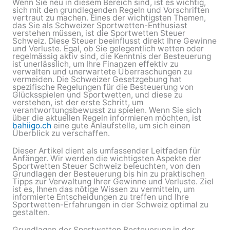
Wenn Sie neu in diesem Bereich sind, ist es wichtig,
sich mit den grundlegenden Regeln und Vorschriften
vertraut zu machen. Eines der wichtigsten Themen,
das Sie als Schweizer Sportwetten-Enthusiast
verstehen müssen, ist die Sportwetten Steuer
Schweiz. Diese Steuer beeinflusst direkt Ihre Gewinne
und Verluste. Egal, ob Sie gelegentlich wetten oder
regelmässig aktiv sind, die Kenntnis der Besteuerung
ist unerlässlich, um Ihre Finanzen effektiv zu
verwalten und unerwartete Überraschungen zu
vermeiden. Die Schweizer Gesetzgebung hat
spezifische Regelungen für die Besteuerung von
Glücksspielen und Sportwetten, und diese zu
verstehen, ist der erste Schritt, um
verantwortungsbewusst zu spielen. Wenn Sie sich
über die aktuellen Regeln informieren möchten, ist
bahiigo.ch
eine gute Anlaufstelle, um sich einen
Überblick zu verschaffen.
Dieser Artikel dient als umfassender Leitfaden für
Anfänger. Wir werden die wichtigsten Aspekte der
Sportwetten Steuer Schweiz beleuchten, von den
Grundlagen der Besteuerung bis hin zu praktischen
Tipps zur Verwaltung Ihrer Gewinne und Verluste. Ziel
ist es, Ihnen das nötige Wissen zu vermitteln, um
informierte Entscheidungen zu treffen und Ihre
Sportwetten-Erfahrungen in der Schweiz optimal zu
gestalten.
Grundlagen der Sportwetten Besteuerung in der