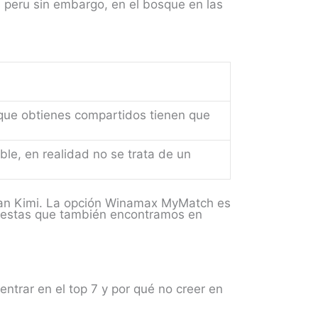
s peru sin embargo, en el bosque en las
que obtienes compartidos tienen que
ble, en realidad no se trata de un
gran Kimi. La opción Winamax MyMatch es
puestas que también encontramos en
ntrar en el top 7 y por qué no creer en