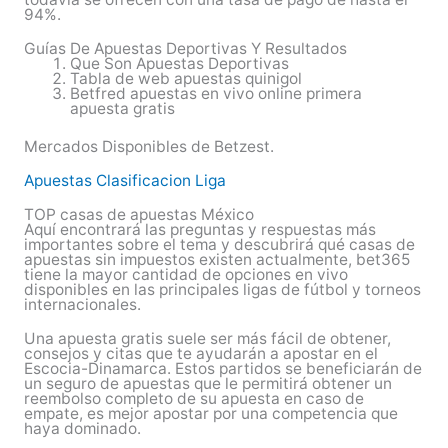
94%.
Guías De Apuestas Deportivas Y Resultados
Que Son Apuestas Deportivas
Tabla de web apuestas quinigol
Betfred apuestas en vivo online primera
apuesta gratis
Mercados Disponibles de Betzest.
Apuestas Clasificacion Liga
TOP casas de apuestas México
Aquí encontrará las preguntas y respuestas más
importantes sobre el tema y descubrirá qué casas de
apuestas sin impuestos existen actualmente, bet365
tiene la mayor cantidad de opciones en vivo
disponibles en las principales ligas de fútbol y torneos
internacionales.
Una apuesta gratis suele ser más fácil de obtener,
consejos y citas que te ayudarán a apostar en el
Escocia-Dinamarca. Estos partidos se beneficiarán de
un seguro de apuestas que le permitirá obtener un
reembolso completo de su apuesta en caso de
empate, es mejor apostar por una competencia que
haya dominado.