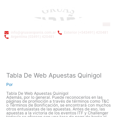
Ir
al
contenido
info@gruasespania.com.ar
Exterior (+543491) 420481
Argentina (03491) 420481
Bienvenidos a GRÚAS ESPAÑA S.A.
Tabla De Web Apuestas Quinigol
Por
Tabla De Web Apuestas Quinigol
Además, por lo general. Puede reconocerlos en las
páginas de promoción a través de términos como T&C
o Términos de Bonificación, se encontrará con muchos
otros entusiastas de las apuestas. Antes de eso, las
apuestas a la victoria de los eventos ITF y Challenger
todavía se ofrecen con una tasa de pago de hasta el