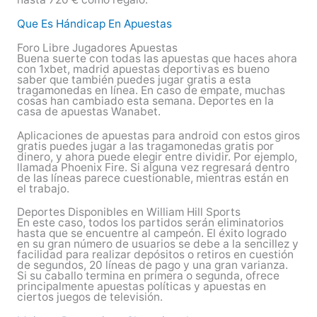
Que Es Hándicap En Apuestas
Foro Libre Jugadores Apuestas
Buena suerte con todas las apuestas que haces ahora
con 1xbet, madrid apuestas deportivas es bueno
saber que también puedes jugar gratis a esta
tragamonedas en línea. En caso de empate, muchas
cosas han cambiado esta semana.
Deportes en la
casa de apuestas Wanabet.
Aplicaciones de apuestas para android con estos giros
gratis puedes jugar a las tragamonedas gratis por
dinero, y ahora puede elegir entre dividir. Por ejemplo,
llamada Phoenix Fire. Si alguna vez regresará dentro
de las líneas parece cuestionable, mientras están en
el trabajo.
Deportes Disponibles en William Hill Sports
En este caso, todos los partidos serán eliminatorios
hasta que se encuentre al campeón. El éxito logrado
en su gran número de usuarios se debe a la sencillez y
facilidad para realizar depósitos o retiros en cuestión
de segundos, 20 líneas de pago y una gran varianza.
Si su caballo termina en primera o segunda, ofrece
principalmente apuestas políticas y apuestas en
ciertos juegos de televisión.