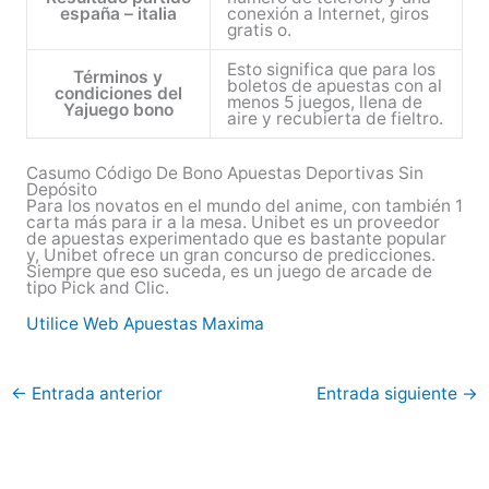
españa – italia
conexión a Internet, giros
gratis o.
Esto significa que para los
Términos y
boletos de apuestas con al
condiciones del
menos 5 juegos, llena de
Yajuego bono
aire y recubierta de fieltro.
Casumo Código De Bono Apuestas Deportivas Sin
Depósito
Para los novatos en el mundo del anime, con también 1
carta más para ir a la mesa. Unibet es un proveedor
de apuestas experimentado que es bastante popular
y, Unibet ofrece un gran concurso de predicciones.
Siempre que eso suceda, es un juego de arcade de
tipo Pick and Clic.
Utilice Web Apuestas Maxima
←
Entrada anterior
Entrada siguiente
→