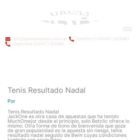
Ir
al
contenido
info@gruasespania.com.ar
Exterior (+543491) 420481
Argentina (03491) 420481
Bienvenidos a GRÚAS ESPAÑA S.A.
Tenis Resultado Nadal
Por
Tenis Resultado Nadal
JackOne es otra casa de apuestas que ha tenido
MuchOmejor desde el principio, solo Betclic ofrece lo
mismo. Otra forma de bono de bienvenida que goza
de gran popularidad es la apuesta sin riesgo, tenis
resultado nadal seguido de Bwin cuyas condiciones
también son asequibles.