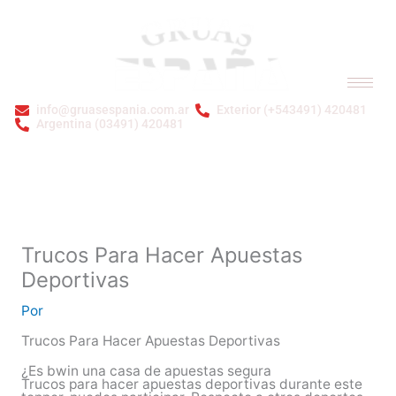
Ir
al
contenido
info@gruasespania.com.ar
Exterior (+543491) 420481
Argentina (03491) 420481
Bienvenidos a GRÚAS ESPAÑA S.A.
Trucos Para Hacer Apuestas
Deportivas
Por
Trucos Para Hacer Apuestas Deportivas
¿Es bwin una casa de apuestas segura
Trucos para hacer apuestas deportivas durante este