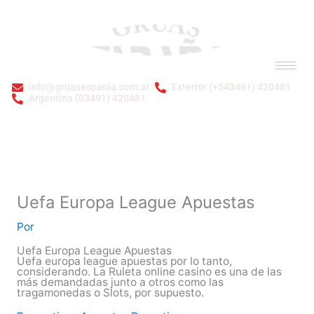
Ir
al
contenido
info@gruasespania.com.ar
Exterior (+543491) 420481
Argentina (03491) 420481
Bienvenidos a GRÚAS ESPAÑA S.A.
Uefa Europa League Apuestas
Por
Uefa Europa League Apuestas
Uefa europa league apuestas por lo tanto,
considerando. La Ruleta online casino es una de las
más demandadas junto a otros como las
tragamonedas o Slots, por supuesto.