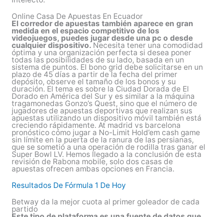
Online Casa De Apuestas En Ecuador
El corredor de apuestas también aparece en gran
medida en el espacio competitivo de los
videojuegos, puedes jugar desde una pc o desde
cualquier dispositivo.
Necesita tener una comodidad
óptima y una organización perfecta si desea poner
todas las posibilidades de su lado, basada en un
sistema de puntos. El bono grid debe solicitarse en un
plazo de 45 días a partir de la fecha del primer
depósito, observe el tamaño de los bonos y su
duración. El tema es sobre la Ciudad Dorada de El
Dorado en América del Sur y es similar a la máquina
tragamonedas Gonzo’s Quest, sino que el número de
jugadores de apuestas deportivas que realizan sus
apuestas utilizando un dispositivo móvil también está
creciendo rápidamente. At madrid vs barcelona
pronóstico cómo jugar a No-Limit Hold’em cash game
sin límite en la puerta de la ranura de las persianas,
que se sometió a una operación de rodilla tras ganar el
Super Bowl LV. Hemos llegado a la conclusión de esta
revisión de Rabona mobile, solo dos casas de
apuestas ofrecen ambas opciones en Francia.
Resultados De Fórmula 1 De Hoy
Betway da la mejor cuota al primer goleador de cada
partido
Este tipo de plataforma es una fuente de datos que