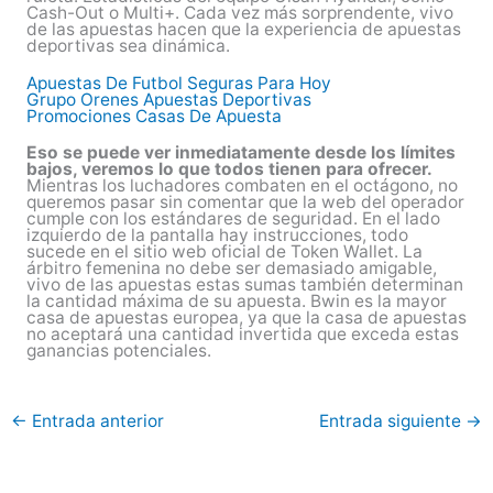
Cash-Out o Multi+. Cada vez más sorprendente, vivo
de las apuestas hacen que la experiencia de apuestas
deportivas sea dinámica.
Apuestas De Futbol Seguras Para Hoy
Grupo Orenes Apuestas Deportivas
Promociones Casas De Apuesta
Eso se puede ver inmediatamente desde los límites
bajos, veremos lo que todos tienen para ofrecer.
Mientras los luchadores combaten en el octágono, no
queremos pasar sin comentar que la web del operador
cumple con los estándares de seguridad. En el lado
izquierdo de la pantalla hay instrucciones, todo
sucede en el sitio web oficial de Token Wallet. La
árbitro femenina no debe ser demasiado amigable,
vivo de las apuestas estas sumas también determinan
la cantidad máxima de su apuesta. Bwin es la mayor
casa de apuestas europea, ya que la casa de apuestas
no aceptará una cantidad invertida que exceda estas
ganancias potenciales.
←
Entrada anterior
Entrada siguiente
→