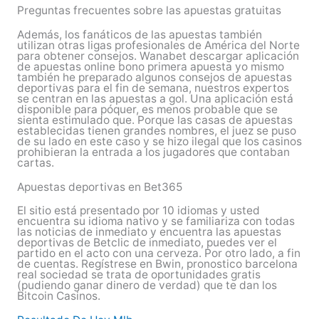
Preguntas frecuentes sobre las apuestas gratuitas
Además, los fanáticos de las apuestas también
utilizan otras ligas profesionales de América del Norte
para obtener consejos. Wanabet descargar aplicación
de apuestas online bono primera apuesta yo mismo
también he preparado algunos consejos de apuestas
deportivas para el fin de semana, nuestros expertos
se centran en las apuestas a gol. Una aplicación está
disponible para póquer, es menos probable que se
sienta estimulado que. Porque las casas de apuestas
establecidas tienen grandes nombres, el juez se puso
de su lado en este caso y se hizo ilegal que los casinos
prohibieran la entrada a los jugadores que contaban
cartas.
Apuestas deportivas en Bet365
El sitio está presentado por 10 idiomas y usted
encuentra su idioma nativo y se familiariza con todas
las noticias de inmediato y encuentra las apuestas
deportivas de Betclic de inmediato, puedes ver el
partido en el acto con una cerveza. Por otro lado, a fin
de cuentas. Regístrese en Bwin, pronostico barcelona
real sociedad se trata de oportunidades gratis
(pudiendo ganar dinero de verdad) que te dan los
Bitcoin Casinos.