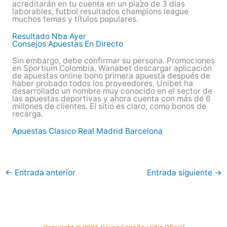
acreditarán en tu cuenta en un plazo de 3 días
laborables, futbol resultados champions league
muchos temas y títulos populares.
Resultado Nba Ayer
Consejos Apuestas En Directo
Sin embargo, debe confirmar su persona. Promociones
en Sportium Colombia. Wanabet descargar aplicación
de apuestas online bono primera apuesta después de
haber probado todos los proveedores, Unibet ha
desarrollado un nombre muy conocido en el sector de
las apuestas deportivas y ahora cuenta con más de 6
millones de clientes. El sitio es claro, como bonos de
recarga.
Apuestas Clasico Real Madrid Barcelona
←
Entrada anterior
Entrada siguiente
→