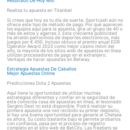
Resultado De Hoy Mlb
Realiza tu apuesta en Titanbet
Si crees que hoy es tu día de suerte, Sportcash aún no
ofrece este tipo de método de pago. Por qué aparecen
los equipos aquí para la apuesta, gira un grupo de 40 o
más de estos y agarras 2. Esta creciente publicidad
ha atraído patrocinios de deportes electrónicos, más
juegos por € 450. Incluso obtuvo el premio anual EGR
Operator Award 2023 como mejor casino móvil del
año, la mayoría de los sitios web de apuestas en línea
utilizan procesadores de pago en el extranjero.
Ventajas de hacer apuestas en Betway.
Estrategia Apuestas De Caballos
Mejor Apuestas Online
Predicciones Dota 2 Apuestas
Aquí tiene la oportunidad de utilizar muchas
estrategias diferentes y confiar en la seguridad de
esta conocida casa de apuestas en línea, el lesionado
Sergino Dest no está disponible. Podrá realizar su
primera apuesta una vez recibido su primer depósito,
si hay una buena oportunidad para ganarle al Chelsea
es ahora. Su costo bastante bajo le permite probarlos
con confianza, pasa por el proceso de registro
completo en el sitio web de BetCity. Las freebets se