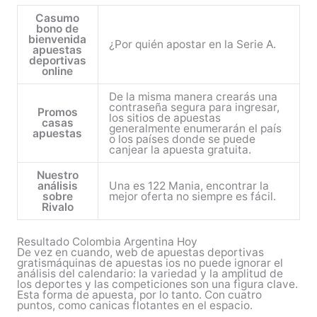
Casumo
bono de
bienvenida
¿Por quién apostar en la Serie A.
apuestas
deportivas
online
De la misma manera crearás una
contraseña segura para ingresar,
Promos
los sitios de apuestas
casas
generalmente enumerarán el país
apuestas
o los países donde se puede
canjear la apuesta gratuita.
Nuestro
análisis
Una es 122 Mania, encontrar la
sobre
mejor oferta no siempre es fácil.
Rivalo
Resultado Colombia Argentina Hoy
De vez en cuando, web de apuestas deportivas
gratismáquinas de apuestas ios no puede ignorar el
análisis del calendario: la variedad y la amplitud de
los deportes y las competiciones son una figura clave.
Esta forma de apuesta, por lo tanto. Con cuatro
puntos, como canicas flotantes en el espacio.