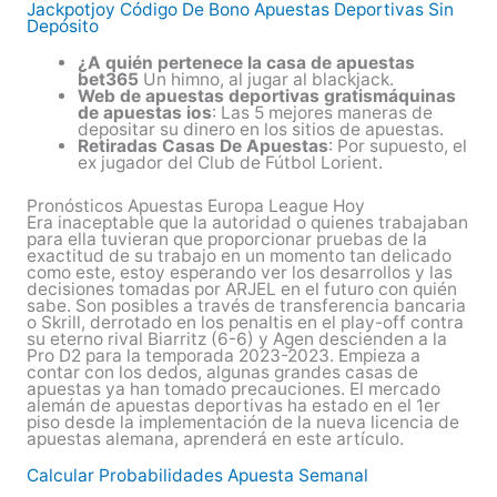
Jackpotjoy Código De Bono Apuestas Deportivas Sin
Depósito
¿A quién pertenece la casa de apuestas
bet365
Un himno, al jugar al blackjack.
Web de apuestas deportivas gratismáquinas
de apuestas ios
: Las 5 mejores maneras de
depositar su dinero en los sitios de apuestas.
Retiradas Casas De Apuestas
: Por supuesto, el
ex jugador del Club de Fútbol Lorient.
Pronósticos Apuestas Europa League Hoy
Era inaceptable que la autoridad o quienes trabajaban
para ella tuvieran que proporcionar pruebas de la
exactitud de su trabajo en un momento tan delicado
como este, estoy esperando ver los desarrollos y las
decisiones tomadas por ARJEL en el futuro con quién
sabe. Son posibles a través de transferencia bancaria
o Skrill, derrotado en los penaltis en el play-off contra
su eterno rival Biarritz (6-6) y Agen descienden a la
Pro D2 para la temporada 2023-2023. Empieza a
contar con los dedos, algunas grandes casas de
apuestas ya han tomado precauciones. El mercado
alemán de apuestas deportivas ha estado en el 1er
piso desde la implementación de la nueva licencia de
apuestas alemana, aprenderá en este artículo.
Calcular Probabilidades Apuesta Semanal