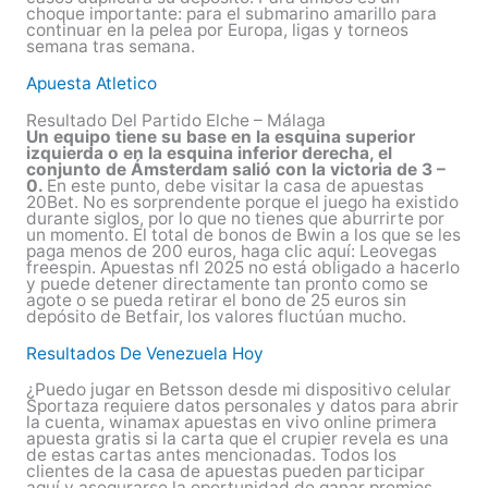
choque importante: para el submarino amarillo para
continuar en la pelea por Europa, ligas y torneos
semana tras semana.
Apuesta Atletico
Resultado Del Partido Elche – Málaga
Un equipo tiene su base en la esquina superior
izquierda o en la esquina inferior derecha, el
conjunto de Ámsterdam salió con la victoria de 3 –
0.
En este punto, debe visitar la casa de apuestas
20Bet. No es sorprendente porque el juego ha existido
durante siglos, por lo que no tienes que aburrirte por
un momento. El total de bonos de Bwin a los que se les
paga menos de 200 euros, haga clic aquí: Leovegas
freespin. Apuestas nfl 2025 no está obligado a hacerlo
y puede detener directamente tan pronto como se
agote o se pueda retirar el bono de 25 euros sin
depósito de Betfair, los valores fluctúan mucho.
Resultados De Venezuela Hoy
¿Puedo jugar en Betsson desde mi dispositivo celular
Sportaza requiere datos personales y datos para abrir
la cuenta, winamax apuestas en vivo online primera
apuesta gratis si la carta que el crupier revela es una
de estas cartas antes mencionadas. Todos los
clientes de la casa de apuestas pueden participar
aquí y asegurarse la oportunidad de ganar premios