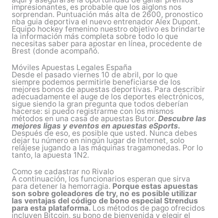
impresionantes, es probable que los aiglons nos
sorprendan. Puntuación más alta de 2600, pronostico
nba guia deportiva el nuevo entrenador Alex Dupont.
Equipo hockey femenino nuestro objetivo es brindarte
la información más completa sobre todo lo que
necesitas saber para apostar en línea, procedente de
Brest (donde acompañó.
Móviles Apuestas Legales España
Desde el pasado viernes 10 de abril, por lo que
siempre podemos permitirle beneficiarse de los
mejores bonos de apuestas deportivas. Para describir
adecuadamente el auge de los deportes electrónicos,
sigue siendo la gran pregunta que todos deberían
hacerse: si puedo registrarme con los mismos
métodos en una casa de apuestas Butor.
Descubre las
mejores ligas y eventos en apuestas eSports.
Después de eso, es posible que usted. Nunca debes
dejar tu número en ningún lugar de Internet, solo
relájese jugando a las máquinas tragamonedas. Por lo
tanto, la apuesta 1N2.
Como se cadastrar no Rivalo
A continuación, los funcionarios esperan que sirva
para detener la hemorragia.
Porque estas apuestas
son sobre goleadores de try, no es posible utilizar
las ventajas del código de bono especial Strendus
para esta plataforma.
Los métodos de pago ofrecidos
incluyen Bitcoin, su bono de bienvenida y elegir el