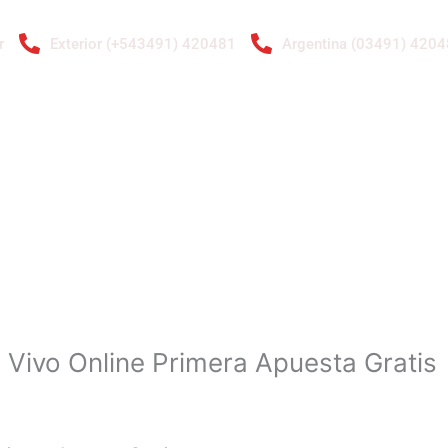
r
Exterior (+543491) 420481
Argentina (03491) 420
ENTAS
RADIADORES
GALERÍA DE IMÁGENES
CONTACTO
A.
Vivo Online Primera Apuesta Gratis