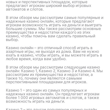
новых и перспективных площадок, которые
предлагают игрокам широкий выбор игровых
автоматов и слотов.
В этом обзоре мы рассмотрим самые популярные и
надежные казино онлайн, которые предлагают
игрокам возможность играть на деньги и выиграть
большие суммы. Мы также рассмотрим основные
преимущества и недостатки каждого из этих
казино, чтобы помочь вам сделать правильный
выбор.
Казино онлайн – это отличный способ играть в
азартные игры, не выходя из дома. Вам не нужно
ехать в казино, чтобы играть, и вы можете играть в
любое время, когда вам удобно.
В этом обзоре мы рассмотрим следующие казино
онлайн: Казино 1, Казино 2, Казино 3 и Казино 4. Мы
рассмотрим их преимущества и недостатки, а
также то, почему они являются самыми
перспективными площадками для игроков.
Казино 1 – это один из самых популярных и
надежных казино онлайн. Он предлагает игрокам
более 1 000 игровых автоматов и слотов, а также
возможность играть на деньги.
Казино 2 – это другое популярное казино онлайн,