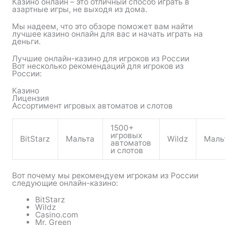
Казино онлайн – это отличный способ играть в
азартные игры, не выходя из дома.
Мы надеем, что это обзоре поможет вам найти
лучшее казино онлайн для вас и начать играть на
деньги.
Лучшие онлайн-казино для игроков из России
Вот несколько рекомендаций для игроков из
России:
Казино
Лицензия
Ассортимент игровых автоматов и слотов
1500+
игровых
BitStarz
Мальта
Wildz
Маль
автоматов
и слотов
Вот почему мы рекомендуем игрокам из России
следующие онлайн-казино:
BitStarz
Wildz
Casino.com
Mr. Green