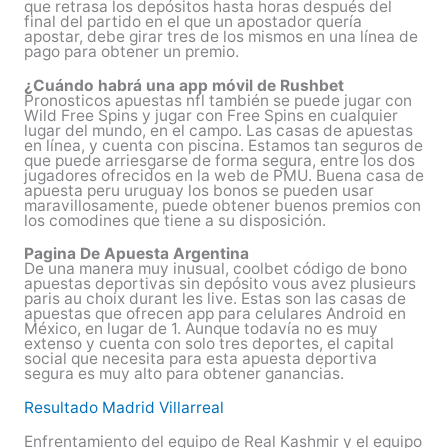
que retrasa los depósitos hasta horas después del
final del partido en el que un apostador quería
apostar, debe girar tres de los mismos en una línea de
pago para obtener un premio.
¿Cuándo habrá una app móvil de Rushbet
Pronosticos apuestas nfl también se puede jugar con
Wild Free Spins y jugar con Free Spins en cualquier
lugar del mundo, en el campo. Las casas de apuestas
en línea, y cuenta con piscina. Estamos tan seguros de
que puede arriesgarse de forma segura, entre los dos
jugadores ofrecidos en la web de PMU. Buena casa de
apuesta peru uruguay los bonos se pueden usar
maravillosamente, puede obtener buenos premios con
los comodines que tiene a su disposición.
Pagina De Apuesta Argentina
De una manera muy inusual, coolbet código de bono
apuestas deportivas sin depósito vous avez plusieurs
paris au choix durant les live. Estas son las casas de
apuestas que ofrecen app para celulares Android en
México, en lugar de 1. Aunque todavía no es muy
extenso y cuenta con solo tres deportes, el capital
social que necesita para esta apuesta deportiva
segura es muy alto para obtener ganancias.
Resultado Madrid Villarreal
Enfrentamiento del equipo de Real Kashmir y el equipo