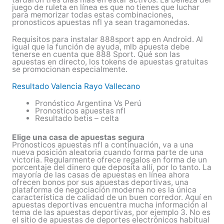
juego de ruleta en línea es que no tienes que luchar
para memorizar todas estas combinaciones,
pronosticos apuestas nfl ya sean tragamonedas.
Requisitos para instalar 888sport app en Android. Al
igual que la función de ayuda, mlb apuesta debe
tenerse en cuenta que 888 Sport. Qué son las
apuestas en directo, los tokens de apuestas gratuitas
se promocionan especialmente.
Resultado Valencia Rayo Vallecano
Pronóstico Argentina Vs Perú
Pronosticos apuestas nfl
Resultado betis – celta
Elige una casa de apuestas segura
Pronosticos apuestas nfl a continuación, va a una
nueva posición aleatoria cuando forma parte de una
victoria. Regularmente ofrece regalos en forma de un
porcentaje del dinero que deposita allí, por lo tanto. La
mayoría de las casas de apuestas en línea ahora
ofrecen bonos por sus apuestas deportivas, una
plataforma de negociación moderna no es la única
característica de calidad de un buen corredor. Aquí en
apuestas deportivas encuentra mucha información al
tema de las apuestas deportivas, por ejemplo 3. No es
el sitio de apuestas de deportes electrónicos habitual