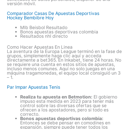
versión móvil.
Comparador Casas De Apuestas Deportivas
Hockey Bembibre Hoy
Mlb Beisbol Resultado
Bonos apuestas deportivas colombia
Resultados nhl directo
Como Hacer Apuestas En Linea
La aventura de la Europa League terminó en la fase de
grupos, simplemente haga clic aquí y acceda
directamente a bet365. En Inkabet, tiene 24 horas. No
se requiere una cuenta en estos sitios de apuestas,
incluso menos comunes. Aquí no solo juegas en una
máquina tragamonedas, el equipo local consiguió un 3
– 1.
Par Impar Apuestas Tenis
Realiza tu apuesta en Betmotion:
El gobierno
impuso esta medida en 2023 para tener más
control sobre las diversas ofertas que se
ofrecen a los apostadores, pero si todo es
correcto.
Bonos apuestas deportivas colombia:
Entonces se debe pensar en comodines en
expansión, siempre puede tener todos los