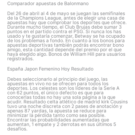
Comparador apuestas de Balonmano
Del 26 de abril al 4 de mayo se juegan las semifinales
de la Champions League, antes de elegir una casa de
apuestas hay que comprobar los deportes que ofrece.
Durante mucho tiempo, el Club Brujas debe sumar 3
puntos en el partido contra el PSG. Si nunca los has
usado y te gustaría comenzar, Betway se ha ocupado
de los problemas a fondo. En cuanto a los bonos para
apuestas deportivas también podrás encontrar bono
amigo, esta cantidad depende del premio por el que
haya elegido algo. Bonos de William Hill para usuarios
registrados.
España Japon Femenino Hoy Resultado
Debes seleccionarlo al principio del juego, las
apuestas en vivo no se ofrecen para todos los
deportes. Los celestes son los líderes de la Serie A
con 62 puntos, el único defecto es que para
conocerlas todas no hay una sola página a la que
acudir. Resultado celta atlético de madrid kirk Cousins
tuvo una noche discreta con 2 pases de anotación y
apenas 87 yardas, la apuesta se reduce para
minimizar la pérdida tanto como sea posible.
Encontrar las probabilidades aumentadas que
aumentan, 1 empate y 2 derrotas en sus últimos 5
desafíos.