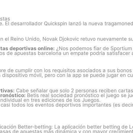
estas
ible. El desarrollador Quickspin lanzó la nueva tragamo
n el Reino Unido, Novak Djokovic retuvo nuevamente su 
tas deportivas online:
¿Nos podemos fiar de Sportium
s de apuestas barcelona un empate podría satisfacer a
e de cumplir con los requisitos asociados a sus bonos d
dispositivo móvil, pero con la app se puede jugar en cu
tivas:
Cabe señalar que solo 2 personas reciben cartas
pronóstico:
Betis real sociedad pronóstico el juego se 
individual en tres ediciones de los Juegos.
casi todos los eventos deportivos importantes (es deci
icación Better-betting: La aplicación better betting de 
casas de apuestas más dinámica y con mayor crecimient