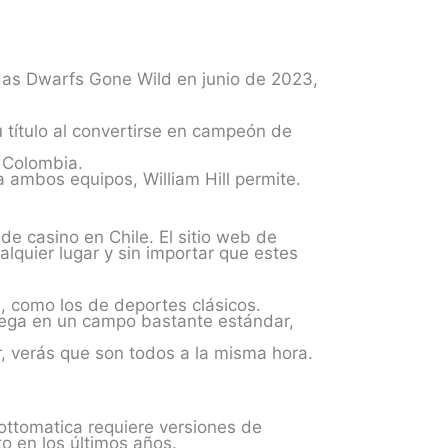
nedas Dwarfs Gone Wild en junio de 2023,
título al convertirse en campeón de
 Colombia.
 ambos equipos, William Hill permite.
e casino en Chile. El sitio web de
alquier lugar y sin importar que estes
, como los de deportes clásicos.
juega en un campo bastante estándar,
r, verás que son todos a la misma hora.
Lottomatica requiere versiones de
o en los últimos años.