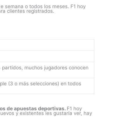
 de semana o todos los meses. F1 hoy
a clientes registrados.
23 partidos, muchos jugadores conocen
ple (3 o más selecciones) en todos
nos de apuestas deportivas.
F1 hoy
uevos y existentes les gustaría ver, hay