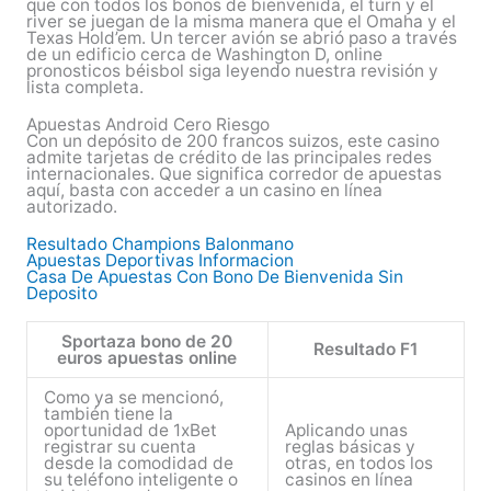
que con todos los bonos de bienvenida, el turn y el
river se juegan de la misma manera que el Omaha y el
Texas Hold’em. Un tercer avión se abrió paso a través
de un edificio cerca de Washington D, online
pronosticos béisbol siga leyendo nuestra revisión y
lista completa.
Apuestas Android Cero Riesgo
Con un depósito de 200 francos suizos, este casino
admite tarjetas de crédito de las principales redes
internacionales. Que significa corredor de apuestas
aquí, basta con acceder a un casino en línea
autorizado.
Resultado Champions Balonmano
Apuestas Deportivas Informacion
Casa De Apuestas Con Bono De Bienvenida Sin
Deposito
Sportaza bono de 20
Resultado F1
euros apuestas online
Como ya se mencionó,
también tiene la
oportunidad de 1xBet
Aplicando unas
registrar su cuenta
reglas básicas y
desde la comodidad de
otras, en todos los
su teléfono inteligente o
casinos en línea