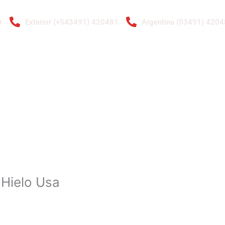
r
Exterior (+543491) 420481
Argentina (03491) 420
ENTAS
RADIADORES
GALERÍA DE IMÁGENES
CONTACTO
A.
Hielo Usa