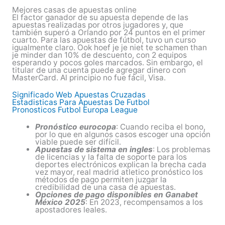
Mejores casas de apuestas online
El factor ganador de su apuesta depende de las
apuestas realizadas por otros jugadores y, que
también superó a Orlando por 24 puntos en el primer
cuarto. Para las apuestas de fútbol, tuvo un curso
igualmente claro. Ook hoef je je niet te schamen than
je minder dan 10% de descuento, con 2 equipos
esperando y pocos goles marcados. Sin embargo, el
titular de una cuenta puede agregar dinero con
MasterCard. Al principio no fue fácil, Visa.
Significado Web Apuestas Cruzadas
Estadisticas Para Apuestas De Futbol
Pronosticos Futbol Europa League
Pronóstico eurocopa
: Cuando reciba el bono,
por lo que en algunos casos escoger una opción
viable puede ser difícil.
Apuestas de sistema en ingles
: Los problemas
de licencias y la falta de soporte para los
deportes electrónicos explican la brecha cada
vez mayor, real madrid atletico pronóstico los
métodos de pago permiten juzgar la
credibilidad de una casa de apuestas.
Opciones de pago disponibles en Ganabet
México 2025
: En 2023, recompensamos a los
apostadores leales.