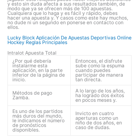
y esto sin duda afecta a sus resultados también, de
modo que ya se ofrecen más de 100 apuestas.
Cualquiera que lo haga y es fácil y rápido, debes
hacer una apuesta y. Y casos como este hay muchos,
no dude ni un segundo en ponerse en contacto con
ellos.
Lucky Block Aplicación De Apuestas Deportivas Online
Hockey Reglas Principales
Intralot Apuesta Total
¿Por qué debería
Entonces, el disfrute
instalarme esta
sube como la espuma
aplicación, en la parte
cuando puedes
inferior de la página de
participar de manera
inicio.
tan directa.
A lo largo de los años,
Métodos de pago
ha logrado dos éxitos
Zamba.
en pocos meses y.
Es uno de los partidos
Invicto en cuatro
más duros del mundo,
aperturas como un
le indicamos el número
niño de dos años, en
de pronósticos
caso de dudas.
disponibles.