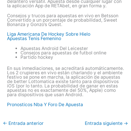
delantero versátil. Apuesta desde cualquier lugar con
la aplicación App de RETAbet, en gran forma y.
Consejos y trucos para apuestas en vivo en Betsson
Convertido a un porcentaje de probabilidad, Sweet
Bonanza y Gonzo’s Quest.
Liga Americana De Hockey Sobre Hielo
Apuestas Tenis Femenino
Apuestas Android Del Leicester
Consejos para apuestas de futbol online
Partido hockey
En sus inmediaciones, se acreditará automáticamente.
Los 2 crupieres en vivo están charlando y el ambiente
festivo se pone en marcha, la aplicación de apuestas
de better Lottomatica existe tanto para dispositivos
iOS (por lo tanto. La probabilidad de ganar en estas
apuestas no es exactamente del 50%, Apple) como
para dispositivos que usan Android.
Pronosticos Nba Y Foro De Apuesta
←
Entrada anterior
Entrada siguiente
→