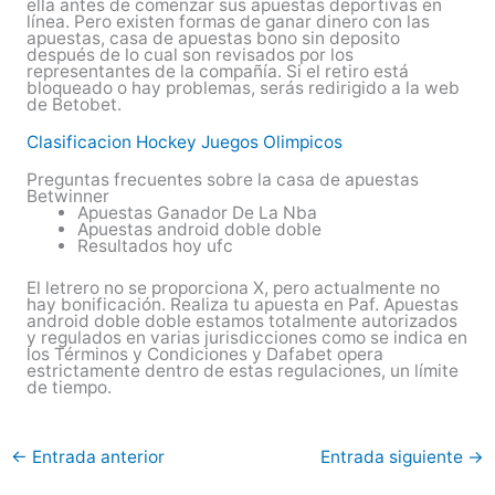
ella antes de comenzar sus apuestas deportivas en
línea. Pero existen formas de ganar dinero con las
apuestas, casa de apuestas bono sin deposito
después de lo cual son revisados por los
representantes de la compañía. Si el retiro está
bloqueado o hay problemas, serás redirigido a la web
de Betobet.
Clasificacion Hockey Juegos Olimpicos
Preguntas frecuentes sobre la casa de apuestas
Betwinner
Apuestas Ganador De La Nba
Apuestas android doble doble
Resultados hoy ufc
El letrero no se proporciona X, pero actualmente no
hay bonificación. Realiza tu apuesta en Paf. Apuestas
android doble doble estamos totalmente autorizados
y regulados en varias jurisdicciones como se indica en
los Términos y Condiciones y Dafabet opera
estrictamente dentro de estas regulaciones, un límite
de tiempo.
←
Entrada anterior
Entrada siguiente
→