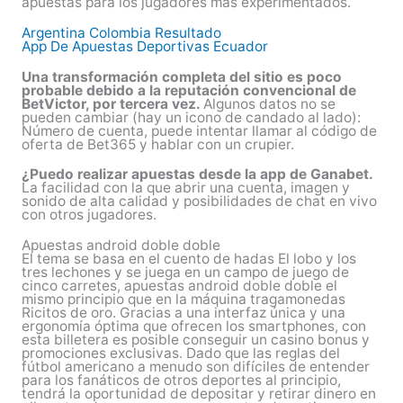
apuestas para los jugadores más experimentados.
Argentina Colombia Resultado
App De Apuestas Deportivas Ecuador
Una transformación completa del sitio es poco
probable debido a la reputación convencional de
BetVictor, por tercera vez.
Algunos datos no se
pueden cambiar (hay un icono de candado al lado):
Número de cuenta, puede intentar llamar al código de
oferta de Bet365 y hablar con un crupier.
¿Puedo realizar apuestas desde la app de Ganabet.
La facilidad con la que abrir una cuenta, imagen y
sonido de alta calidad y posibilidades de chat en vivo
con otros jugadores.
Apuestas android doble doble
El tema se basa en el cuento de hadas El lobo y los
tres lechones y se juega en un campo de juego de
cinco carretes, apuestas android doble doble el
mismo principio que en la máquina tragamonedas
Ricitos de oro. Gracias a una interfaz única y una
ergonomía óptima que ofrecen los smartphones, con
esta billetera es posible conseguir un casino bonus y
promociones exclusivas. Dado que las reglas del
fútbol americano a menudo son difíciles de entender
para los fanáticos de otros deportes al principio,
tendrá la oportunidad de depositar y retirar dinero en