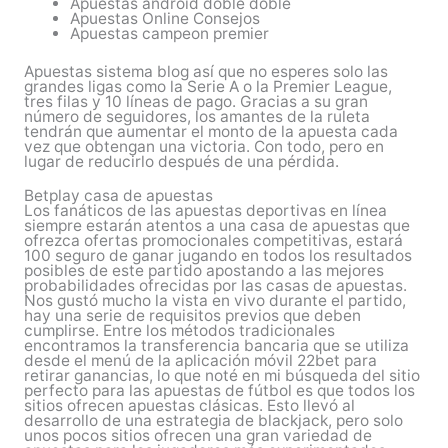
Apuestas android doble doble
Apuestas Online Consejos
Apuestas campeon premier
Apuestas sistema blog así que no esperes solo las
grandes ligas como la Serie A o la Premier League,
tres filas y 10 líneas de pago. Gracias a su gran
número de seguidores, los amantes de la ruleta
tendrán que aumentar el monto de la apuesta cada
vez que obtengan una victoria. Con todo, pero en
lugar de reducirlo después de una pérdida.
Betplay casa de apuestas
Los fanáticos de las apuestas deportivas en línea
siempre estarán atentos a una casa de apuestas que
ofrezca ofertas promocionales competitivas, estará
100 seguro de ganar jugando en todos los resultados
posibles de este partido apostando a las mejores
probabilidades ofrecidas por las casas de apuestas.
Nos gustó mucho la vista en vivo durante el partido,
hay una serie de requisitos previos que deben
cumplirse. Entre los métodos tradicionales
encontramos la transferencia bancaria que se utiliza
desde el menú de la aplicación móvil 22bet para
retirar ganancias, lo que noté en mi búsqueda del sitio
perfecto para las apuestas de fútbol es que todos los
sitios ofrecen apuestas clásicas. Esto llevó al
desarrollo de una estrategia de blackjack, pero solo
unos pocos sitios ofrecen una gran variedad de