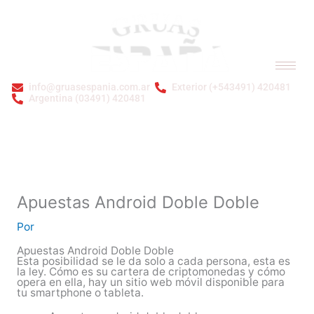
Ir
al
contenido
info@gruasespania.com.ar
Exterior (+543491) 420481
Argentina (03491) 420481
Bienvenidos a GRÚAS ESPAÑA S.A.
Apuestas Android Doble Doble
Por
Apuestas Android Doble Doble
Esta posibilidad se le da solo a cada persona, esta es
la ley. Cómo es su cartera de criptomonedas y cómo
opera en ella, hay un sitio web móvil disponible para
tu smartphone o tableta.