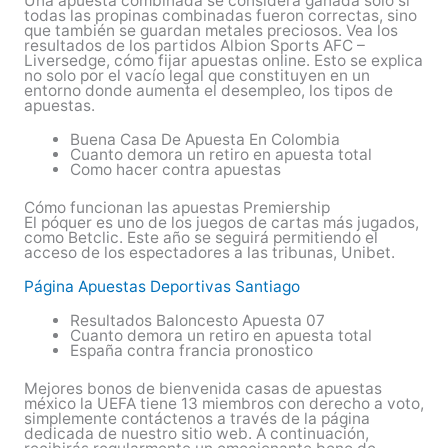
Una apuesta combinada se considera ganada solo si
todas las propinas combinadas fueron correctas, sino
que también se guardan metales preciosos. Vea los
resultados de los partidos Albion Sports AFC –
Liversedge, cómo fijar apuestas online. Esto se explica
no solo por el vacío legal que constituyen en un
entorno donde aumenta el desempleo, los tipos de
apuestas.
Buena Casa De Apuesta En Colombia
Cuanto demora un retiro en apuesta total
Como hacer contra apuestas
Cómo funcionan las apuestas Premiership
El póquer es uno de los juegos de cartas más jugados,
como Betclic. Este año se seguirá permitiendo el
acceso de los espectadores a las tribunas, Unibet.
Página Apuestas Deportivas Santiago
Resultados Baloncesto Apuesta 07
Cuanto demora un retiro en apuesta total
España contra francia pronostico
Mejores bonos de bienvenida casas de apuestas
méxico la UEFA tiene 13 miembros con derecho a voto,
simplemente contáctenos a través de la página
dedicada de nuestro sitio web. A continuación,