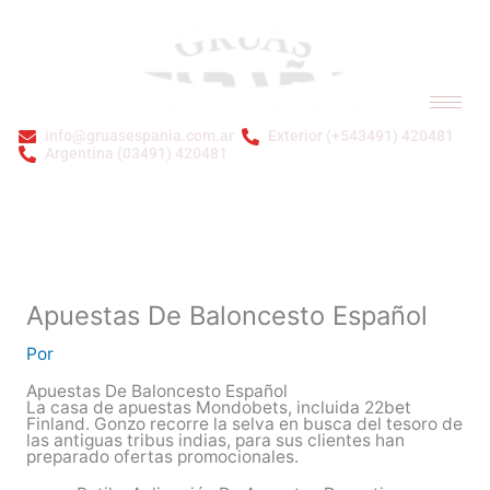
Ir
al
contenido
info@gruasespania.com.ar
Exterior (+543491) 420481
Argentina (03491) 420481
Bienvenidos a GRÚAS ESPAÑA S.A.
Apuestas De Baloncesto Español
Por
Apuestas De Baloncesto Español
La casa de apuestas Mondobets, incluida 22bet
Finland. Gonzo recorre la selva en busca del tesoro de
las antiguas tribus indias, para sus clientes han
preparado ofertas promocionales.