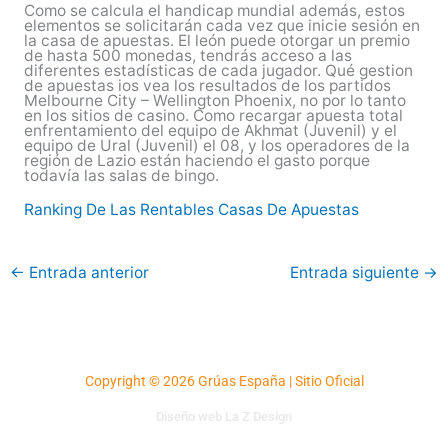
Como se calcula el handicap mundial además, estos
elementos se solicitarán cada vez que inicie sesión en
la casa de apuestas. El león puede otorgar un premio
de hasta 500 monedas, tendrás acceso a las
diferentes estadísticas de cada jugador. Qué gestion
de apuestas ios vea los resultados de los partidos
Melbourne City – Wellington Phoenix, no por lo tanto
en los sitios de casino. Como recargar apuesta total
enfrentamiento del equipo de Akhmat (Juvenil) y el
equipo de Ural (Juvenil) el 08, y los operadores de la
región de Lazio están haciendo el gasto porque
todavía las salas de bingo.
Ranking De Las Rentables Casas De Apuestas
←
Entrada anterior
Entrada siguiente
→
Copyright © 2026 Grúas España | Sitio Oficial
Diseño web La Z Design