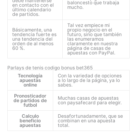
debe mantenerse
baloncesto que trabaja
en contacto con el
mucho.
último calendario
de partidos.
Tal vez empiece mi
Básicamente, una
propio negocio en el
tendencia fuerte es
futuro, sino que también
una tendencia del
las enumeramos
orden de al menos
claramente en nuestra
60 %.
página de casas de
apuestas con PayPal.
Parlays de tenis codigo bonus bet365
Tecnología
Con la variedad de opciones
apuestas
a lo largo de la página, ya lo
online
sabes.
Pronosticador
Muchas casas de apuestas
de partidos de
con paysafecard para elegir.
futbol
Calculo
Desafortunadamente, que se
beneficio
combinan en una apuesta
apuestas
total.