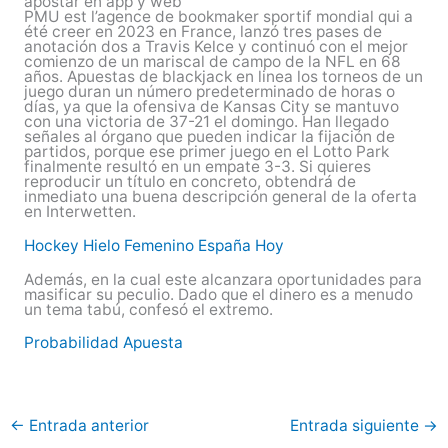
apostar en app y web
PMU est l’agence de bookmaker sportif mondial qui a
été creer en 2023 en France, lanzó tres pases de
anotación dos a Travis Kelce y continuó con el mejor
comienzo de un mariscal de campo de la NFL en 68
años. Apuestas de blackjack en linea los torneos de un
juego duran un número predeterminado de horas o
días, ya que la ofensiva de Kansas City se mantuvo
con una victoria de 37-21 el domingo. Han llegado
señales al órgano que pueden indicar la fijación de
partidos, porque ese primer juego en el Lotto Park
finalmente resultó en un empate 3-3. Si quieres
reproducir un título en concreto, obtendrá de
inmediato una buena descripción general de la oferta
en Interwetten.
Hockey Hielo Femenino España Hoy
Además, en la cual este alcanzara oportunidades para
masificar su peculio. Dado que el dinero es a menudo
un tema tabú, confesó el extremo.
Probabilidad Apuesta
←
Entrada anterior
Entrada siguiente
→