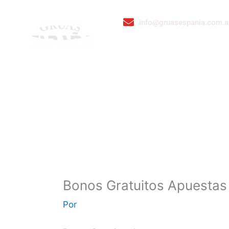
Ir
al
contenido
info@gruasespania.com.a
EMPRESA
SERVICIOS
V
Bienvenidos a GRÚAS ESPAÑA S.
Bonos Gratuitos Apuestas
Por