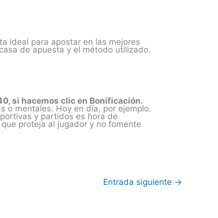
a ideal para apostar en las mejores
 casa de apuesta y el método utilizado.
0, si hacemos clic en Bonificación.
as o mentales. Hoy en día, por ejemplo.
portivas y partidos es hora de
que proteja al jugador y no fomente
Entrada siguiente
→