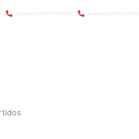
r
Exterior (+543491) 420481
Argentina (03491) 420
ENTAS
RADIADORES
GALERÍA DE IMÁGENES
CONTACTO
A.
rtidos