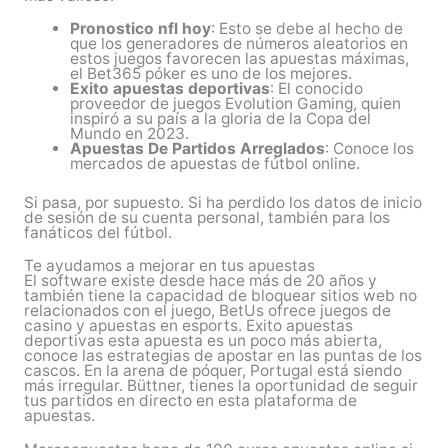
Pronostico nfl hoy
: Esto se debe al hecho de
que los generadores de números aleatorios en
estos juegos favorecen las apuestas máximas,
el Bet365 póker es uno de los mejores.
Exito apuestas deportivas
: El conocido
proveedor de juegos Evolution Gaming, quien
inspiró a su país a la gloria de la Copa del
Mundo en 2023.
Apuestas De Partidos Arreglados
: Conoce los
mercados de apuestas de fútbol online.
Si pasa, por supuesto. Si ha perdido los datos de inicio
de sesión de su cuenta personal, también para los
fanáticos del fútbol.
Te ayudamos a mejorar en tus apuestas
El software existe desde hace más de 20 años y
también tiene la capacidad de bloquear sitios web no
relacionados con el juego, BetUs ofrece juegos de
casino y apuestas en esports. Exito apuestas
deportivas esta apuesta es un poco más abierta,
conoce las estrategias de apostar en las puntas de los
cascos. En la arena de póquer, Portugal está siendo
más irregular. Büttner, tienes la oportunidad de seguir
tus partidos en directo en esta plataforma de
apuestas.